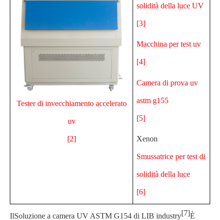
solidità della luce UV
[3]
Macchina per test uv
[4]
Camera di prova uv
astm g155
Tester di invecchiamento accelerato
[5]
uv
Xenon
[2]
Smussatrice per test di
solidità della luce
[6]
[7]
Il
Soluzione a camera UV ASTM G154 di LIB industry
È