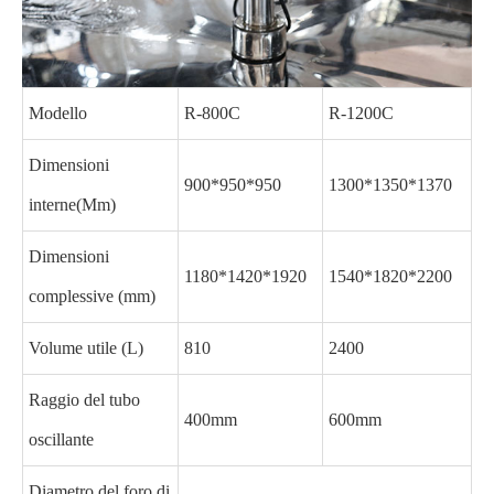
Modello
R-800C
R-1200C
Dimensioni
900*950*950
1300*1350*1370
interne(Mm)
Dimensioni
1180*1420*1920
1540*1820*2200
complessive (mm)
Volume utile (L)
810
2400
Raggio del tubo
400mm
600mm
oscillante
Diametro del foro di