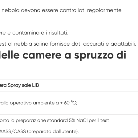
Camera di condizionamento dell'aria a
la nebbia devono essere controllati regolarmente.
temperatura negativa
Camera di prova climatica da laboratorio
per l'umidità della temperatura
e e contaminare i risultati.
Camera di altitudine di temperatura
est di nebbia salina fornisce dati accurati e adattabili.
 delle camere a spruzzo di
Camera di calore umida
Forno di essiccazione
Dispositivi di test per pannelli fotovoltaici
ra Spray sale LIB
Camera del clima freddo
vallo operativo ambiente a + 60 °C;
Camera di prova per il degrado fotovoltaico
rta la preparazione standard 5% NaCl per il test
Camera di condizionamento
ASS/CASS (preparato dall'utente).