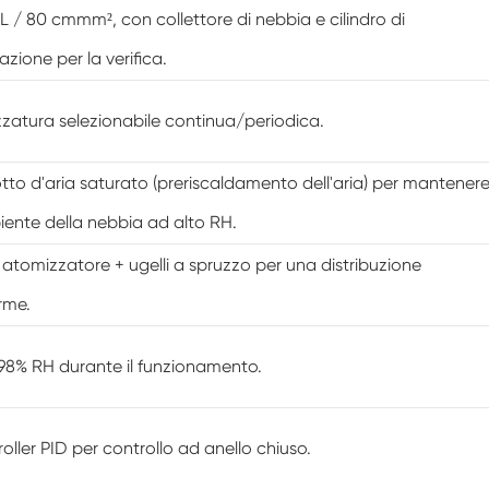
L / 80 cmmm², con collettore di nebbia e cilindro di
Camera di umidità Walk In
azione per la verifica.
Camera di temperatura
zatura selezionabile continua/periodica.
Camera di umidità calda e fredda
otto d'aria saturato (preriscaldamento dell'aria) per mantener
Camera ambientale Reach-In
iente della nebbia ad alto RH.
Camera antistress ambientale
 atomizzatore + ugelli a spruzzo per una distribuzione
Apparecchiatura di prova della durata di
rme.
conservazione accelerata
Camera di stabilità
8% RH durante il funzionamento.
Camera ambientale Sub-zero
oller PID per controllo ad anello chiuso.
Camera dell'agitatore di temperatura