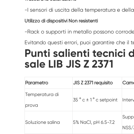
-I sensori di uscita della temperatura e del
Utilizzo di dispositivi Non resistenti
-Rack o supporti in metallo possono corroder
Evitando questi errori, puoi garantire che il t
Punti salienti tecnici
sale LIB JIS Z 2371
Parametro
JIS Z 2371 requisito
Came
Temperatura di
35 ° c ± 1 ° c setpoint
Inter
prova
Suppo
Soluzione salina
5% NaCl, pH 6.5-7.2
NSS/A