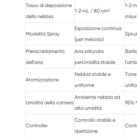
Tasso di deposizione
1-2 m
1-2 mL / 80 cm²
della nebbia
misur
Esposizione continua
Modalità Spray
Spruz
(per metodo)
Preriscaldamento
Aria saturata
Baril
dell'aria
perUmidità stabile
l'amb
Nebbia stabile e
Torre
Atomizzazione
uniforme
unifo
Ambiente nebbia ad
Umidità della camera
95%-9
alta umidità
Controllo stabile e
Controller
Contr
ripetizione