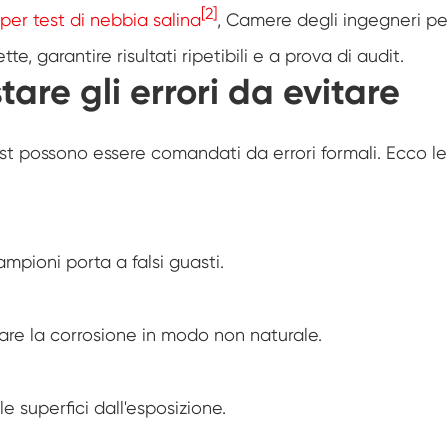
[2]
er test di nebbia salina
, Camere degli ingegneri pe
Camera di prova ambientale dell'umidità
e, garantire risultati ripetibili e a prova di audit.
Camera di abuso termico
are gli errori da evitare
Camera di prova ambientale fotovoltaica
est possono essere comandati da errori formali. Ecco le
Camera a temperatura costante
Camera di stabilità del Test di
invecchiamento dell'idrolisi
mpioni porta a falsi guasti.
Camera di prova della temperatura e
dell'umidità costante
Stoppino umido per camera di prova
dell'umidità
are la corrosione in modo non naturale.
Camera di altitudine
 superfici dall'esposizione.
Camera di umidità