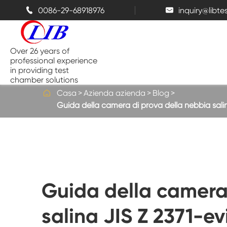
0086-29-68918976
inquiry@libt


Over 26 years of
professional experience
in providing test
chamber solutions

Casa
Azienda azienda
Blog
Guida della camera di prova della nebbia salina
Camera di temperatura e umidità
Camera di prova da banco
Camere termiche
Guida della camera
Camere a spruzzo di sale
salina JIS Z 2371-evi