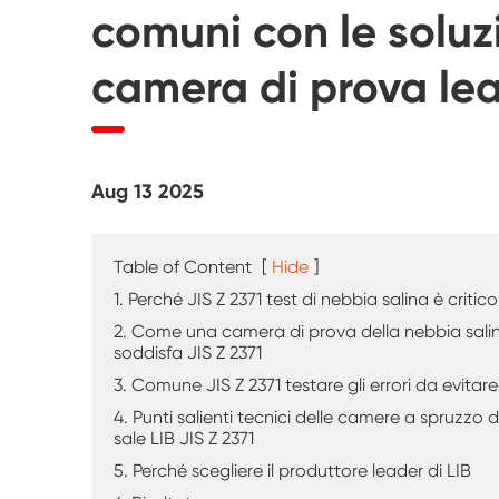
Tester di agenti atmosferici UV
comuni con le soluz
Camera di prova della polvere
camera di prova lea
Camera di prova della pioggia
Camera Walk-in
Aug 13 2025
Camera di prova speciale
Table of Content
[
Hide
]
Apparecchiatura di prova IP
1. Perché JIS Z 2371 test di nebbia salina è critico
2. Come una camera di prova della nebbia sali
soddisfa JIS Z 2371
3. Comune JIS Z 2371 testare gli errori da evitare
4. Punti salienti tecnici delle camere a spruzzo d
sale LIB JIS Z 2371
5. Perché scegliere il produttore leader di LIB