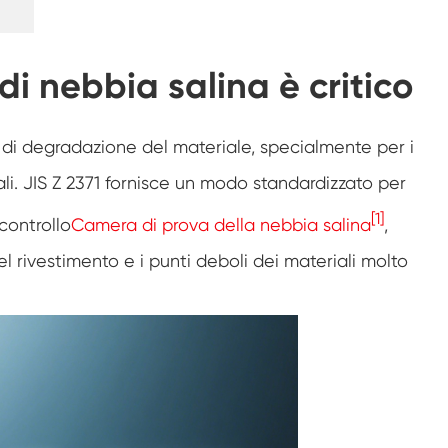
Camera di prova di resistenza al
congelamento
Camera di prova della temperatura calda e
di nebbia salina è critico
fredda
Camera per ambienti freddi
 di degradazione del materiale, specialmente per i
Armadio a clima costante
ali. JIS Z 2371 fornisce un modo standardizzato per
LV124 K-12 apparecchiature per Test di
[1]
 controllo
Camera di prova della nebbia salina
,
temperatura e spruzzi d'acqua
Camera di fuga termica della batteria
del rivestimento e i punti deboli dei materiali molto
antideflagrante
Macchina per le vibrazioni della temperatura
Forno industriale per batterie
Camera di congelamento industriale