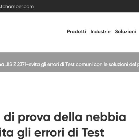
estchamber.com
Prodotti
Industrie
Soluzioni
 JIS Z 2371-evita gli errori di Test comuni con le soluzioni de
Camera di prova della temperatura e
dell'umidità
Camera fredda calda
 di prova della nebbia
Camera di vibrazione
ta gli errori di Test
Camera di prova ad alta bassa temperatura