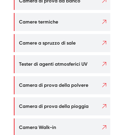

Camera di prova da banco

Camere termiche

Camere a spruzzo di sale

Tester di agenti atmosferici UV

Camera di prova della polvere

Camera di prova della pioggia

Camera Walk-in