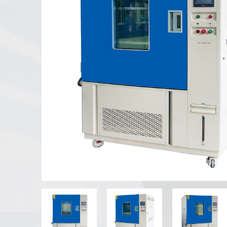
Tester di agenti atmosferici UV
Camera di prova della polvere
Camera di prova della pioggia
Camera Walk-in
Camera di prova speciale
Apparecchiatura di prova IP