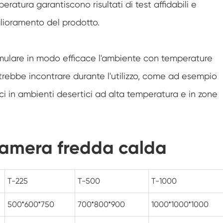
peratura garantiscono risultati di test affidabili e
Camera di condizionamento dell'aria a
temperatura negativa
iglioramento del prodotto.
Camera di prova climatica da laboratorio
per l'umidità della temperatura
mulare in modo efficace l'ambiente con temperature
Camera di altitudine di temperatura
otrebbe incontrare durante l'utilizzo, come ad esempio
Camera di calore umida
ici in ambienti desertici ad alta temperatura e in zone
Forno di essiccazione
Dispositivi di test per pannelli fotovoltaici
ocamera fredda calda
Camera del clima freddo
T-225
T-500
T-1000
Camera di prova per il degrado fotovoltaico
500*600*750
700*800*900
1000*1000*1000
Camera di condizionamento