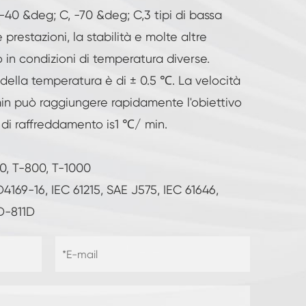
-40 &deg; C, -70 &deg; C,3 tipi di bassa
 prestazioni, la stabilità e molte altre
o in condizioni di temperatura diverse.
 della temperatura è di ± 0.5 ℃. La velocità
in può raggiungere rapidamente l'obiettivo
 di raffreddamento is1 ℃/ min.
00, T-800, T-1000
169-16, IEC 61215, SAE J575, IEC 61646,
D-811D