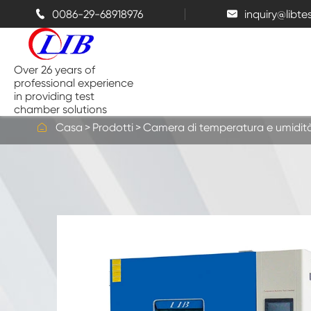
0086-29-68918976
inquiry@libt


Over 26 years of
professional experience
in providing test
chamber solutions

Casa
Prodotti
Camera di temperatura e umidit
Camera di temperatura e umidità
Camera di prova da banco
Camere termiche
Camere a spruzzo di sale