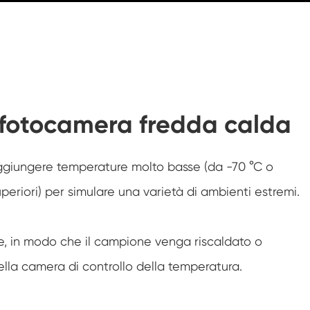
Camera di prova ambientale dell'umidità
Camera di abuso termico
Camera di prova ambientale fotovoltaica
a fotocamera fredda calda
Camera a temperatura costante
Camera di stabilità del Test di
invecchiamento dell'idrolisi
ggiungere temperature molto basse (da -70 °C o
Camera di prova della temperatura e
uperiori) per simulare una varietà di ambienti estremi.
dell'umidità costante
Stoppino umido per camera di prova
dell'umidità
me, in modo che il campione venga riscaldato o
Camera di altitudine
lla camera di controllo della temperatura.
Camera di umidità