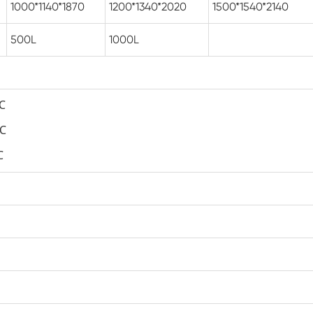
1000*1140*1870
1200*1340*2020
1500*1540*2140
Camera di umidità Walk In
500L
1000L
Camera di temperatura
Camera di umidità calda e fredda
 ℃
Camera ambientale Reach-In
 ℃
℃
Camera antistress ambientale
Apparecchiatura di prova della durata di
conservazione accelerata
Camera di stabilità
Camera ambientale Sub-zero
Camera dell'agitatore di temperatura