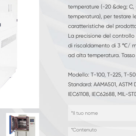
Camera di umidità a temperatura costante
temperature (-20 &deg; C, 
temperatura), per testare le
Camera di prova per batterie
caratteristiche del prodott
Camera a controllo ambientale
La precisione del controllo
di riscaldamento di 3 ℃/ m
Camera di umidità termica
ad alta temperatura. Tasso
Camera climatica CO2
Modello: T-100, T-225, T-5
Camera criogenica
Standard: AAMA501, ASTM D4
IEC61108, IEC62688, MIL-ST
Macchina per prove di stabilità termica
Camera di riscaldamento umida per moduli
fotovoltaici
Camera di prova del clima e della
temperatura