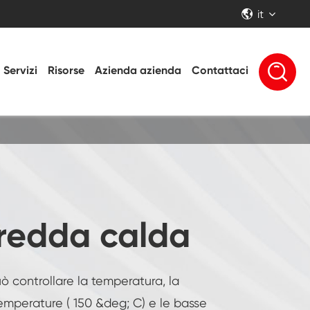
it


Servizi
Risorse
Azienda azienda
Contattaci
redda calda
 controllare la temperatura, la
emperature ( 150 &deg; C) e le basse