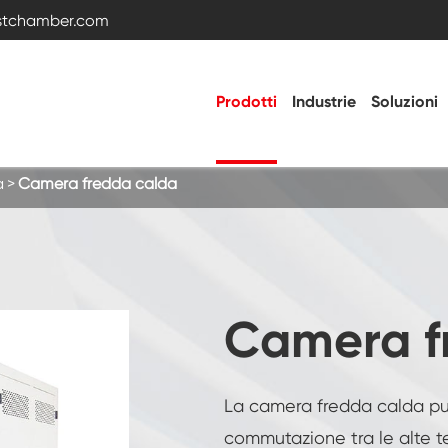
estchamber.com
Prodotti
Industrie
Soluzioni
à
Camera fredda calda
Camera di prova della temperatura e
dell'umidità
Camera fredda calda
Camera f
Camera di vibrazione
La camera fredda calda può
Camera di prova ad alta bassa temperatura
commutazione tra le alte t