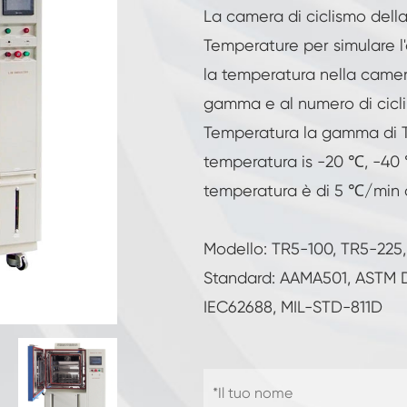
Camera di umidità a temperatura costante
La camera di ciclismo della
Temperature per simulare 
Camera di prova per batterie
la temperatura nella camera
gamma e al numero di cicli
Camera a controllo ambientale
Temperatura la gamma di T
Camera di umidità termica
temperatura is -20 ℃, -40 
temperatura è di 5 ℃/min o
Camera climatica CO2
Camera criogenica
Modello: TR5-100, TR5-225
Standard: AAMA501, ASTM D41
Macchina per prove di stabilità termica
IEC62688, MIL-STD-811D
Camera di riscaldamento umida per moduli
fotovoltaici
Camera di prova del clima e della
temperatura