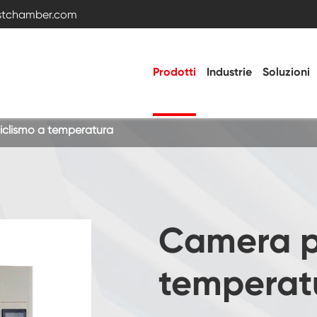
estchamber.com
Prodotti
Industrie
Soluzioni
iclismo a temperatura
Camera di prova della temperatura e
dell'umidità
Camera fredda calda
Camera pe
Camera di vibrazione
temperat
Camera di prova ad alta bassa temperatura