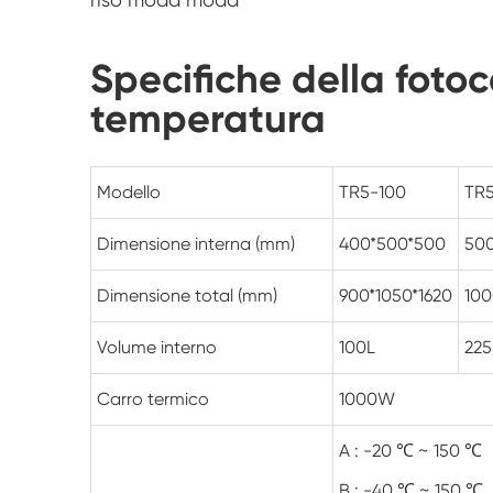
Specifiche della foto
temperatura
Modello
TR5-100
TR
Dimensione interna (mm)
400*500*500
500
Dimensione total (mm)
900*1050*1620
100
Volume interno
100L
225
Carro termico
1000W
A : -20 ℃ ~ 150 ℃
B : -40 ℃ ~ 150 ℃