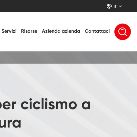
it


Servizi
Risorse
Azienda azienda
Contattaci
r ciclismo a
ura