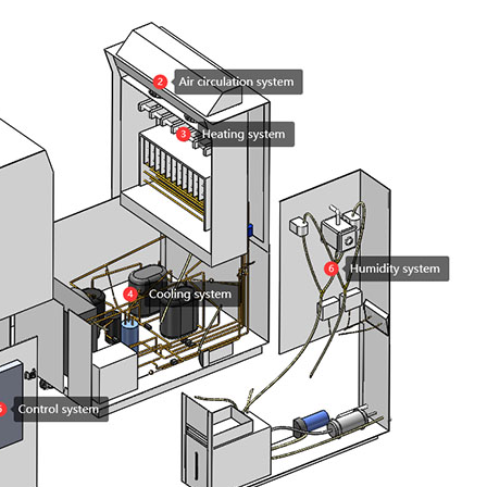
Camera di umidità Walk In
Camera di temperatura
Camera di umidità calda e fredda
Camera ambientale Reach-In
Camera antistress ambientale
Apparecchiatura di prova della durata di
conservazione accelerata
Camera di stabilità
Camera ambientale Sub-zero
Camera dell'agitatore di temperatura