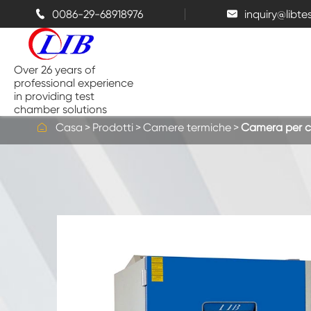
0086-29-68918976
inquiry@libt


Over 26 years of
professional experience
in providing test
chamber solutions

Casa
Prodotti
Camere termiche
Camera per c
Camera di temperatura e umidità
Camera di prova da banco
Camere termiche
Camere a spruzzo di sale