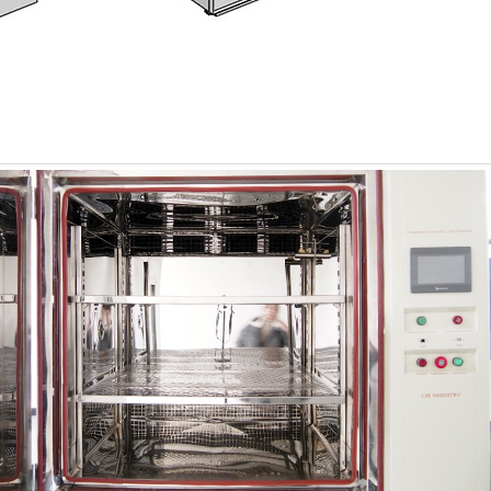
Armadio a bassa temperatura costante
Congelare la camera di scongelamento
Camera di prova antideflagrante
Camera di prova del congelamento
dell'umidità
Camera climatica PV
Camera di prova di laboratorio
Camera di prova per moduli fotovoltaici
Camera di prova fotovoltaica
Camera ambientale fotovoltaica