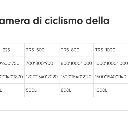
Camera di prova ambientale dell'umidità
camera di ciclismo della
Camera di abuso termico
Camera di prova ambientale fotovoltaica
Camera a temperatura costante
5-225
TR5-500
TR5-800
TR5-1000
Camera di stabilità del Test di
*600*750
700*800*900
800*1000*1000
1000*1000*1000
invecchiamento dell'idrolisi
Camera di prova della temperatura e
0*1140*1870
1200*1340*2020
1300*1540*2120
1500*1540*2140
dell'umidità costante
Stoppino umido per camera di prova
L
500L
800L
1000L
dell'umidità
Camera di altitudine
Camera di umidità