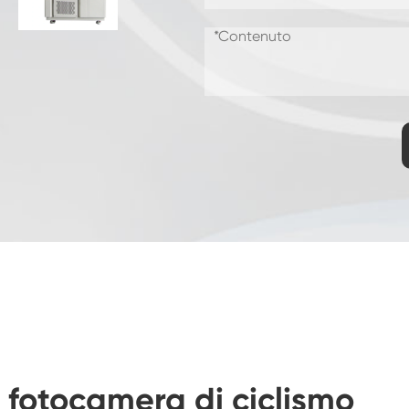
Camera di prova di resistenza al
congelamento
Camera di prova della temperatura calda e
fredda
Camera per ambienti freddi
Armadio a clima costante
LV124 K-12 apparecchiature per Test di
temperatura e spruzzi d'acqua
Camera di fuga termica della batteria
antideflagrante
Macchina per le vibrazioni della temperatura
Forno industriale per batterie
Camera di congelamento industriale
 fotocamera di ciclismo