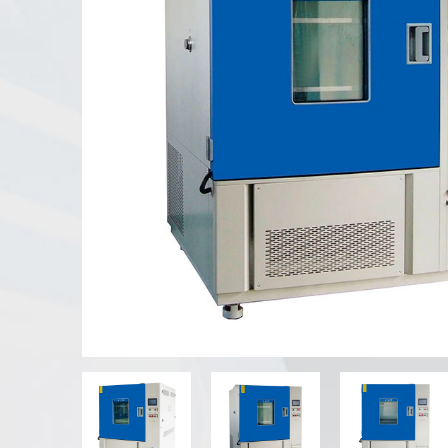
Tester di agenti atmosferici UV
Camera di prova della polvere
Camera di prova della pioggia
Camera Walk-in
Camera di prova speciale
Apparecchiatura di prova IP