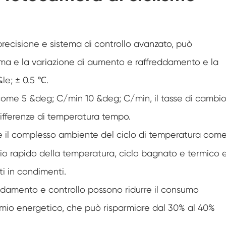
Camera di umidità della temperatura
personalizzata a doppia porta
Camera di umidità calda e fredda
precisione e sistema di controllo avanzato, può
Camera di prova per la durata di
amma e la variazione di aumento e raffreddamento e la
conservazione
le; ± 0.5 ℃.
Nebbia salina combinata e camera di prova
climatica
 come 5 &deg; C/min 10 &deg; C/min, il tasse di cambi
Unità per il controllo ambientale di
temperatura e umidità
differenze di temperatura tempo.
Camera di prova della temperatura e della
e il complesso ambiente del ciclo di temperatura com
bassa pressione dell'aria
o rapido della temperatura, ciclo bagnato e termico 
Camera di simulazione ambientale della
temperatura
tti in condimenti.
Garza a bulbo umido per camere di umidità
aldamento e controllo possono ridurre il consumo
della temperatura
armio energetico, che può risparmiare dal 30% al 40%
Camera di prova ambientale Versatile