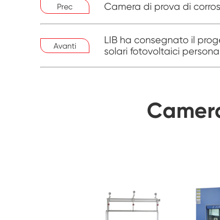
Camera di prova di corrosi
Prec
LIB ha consegnato il prog
Avanti
solari fotovoltaici persona
Camera