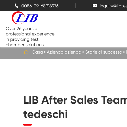
0086-29-68918976
inquiry@libt


Over 26 years of
professional experience
in providing test
chamber solutions

Casa
Azienda azienda
Storie di successo
Camera di temperatura e umidità
Camera di prova da banco
LIB After Sales Team
Camere termiche
tedeschi
Camere a spruzzo di sale