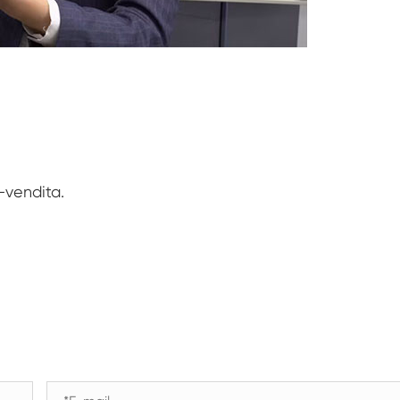
Camera di prova di resistenza al
congelamento
Camera di prova della temperatura calda e
fredda
Camera per ambienti freddi
Armadio a clima costante
LV124 K-12 apparecchiature per Test di
-vendita.
temperatura e spruzzi d'acqua
Camera di fuga termica della batteria
antideflagrante
Macchina per le vibrazioni della temperatura
Forno industriale per batterie
Camera di congelamento industriale