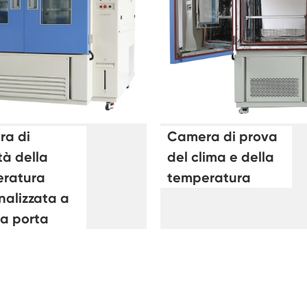
Camera di condizionamento dell'aria a
temperatura negativa
Camera di prova climatica da laboratorio
per l'umidità della temperatura
Camera di altitudine di temperatura
Camera di calore umida
a di
Camera di prova
Forno di essiccazione
tà della
del clima e della
ratura
temperatura
Dispositivi di test per pannelli fotovoltaici
nalizzata a
a porta
Camera del clima freddo
Camera di prova per il degrado fotovoltaico
Camera di condizionamento