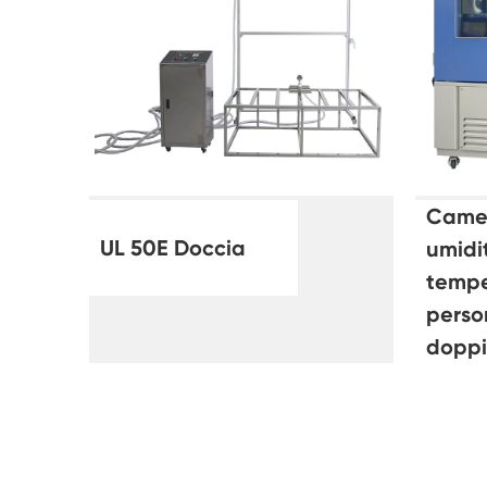
Camer
UL 50E Doccia
umidi
tempe
perso
doppi