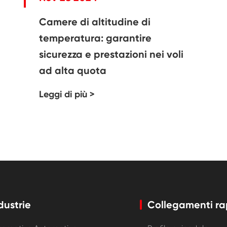
Armadio a bassa temperatura costante
Camere di altitudine di
temperatura: garantire
Congelare la camera di scongelamento
sicurezza e prestazioni nei voli
Camera di prova antideflagrante
ad alta quota
Camera di prova del congelamento
Leggi di più >
dell'umidità
Camera climatica PV
Camera di prova di laboratorio
Camera di prova per moduli fotovoltaici
Camera di prova fotovoltaica
dustrie
Collegamenti ra
Camera ambientale fotovoltaica