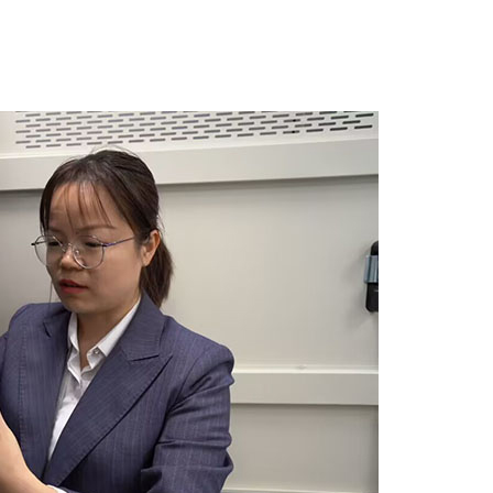
Camera di umidità a temperatura costante
Camera di prova per batterie
Camera a controllo ambientale
Camera di umidità termica
Camera climatica CO2
Camera criogenica
Macchina per prove di stabilità termica
Camera di riscaldamento umida per moduli
fotovoltaici
Camera di prova del clima e della
temperatura