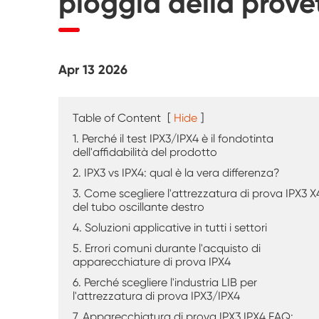
pioggia della provet
Tester di agenti atmosferici UV
Camera di prova della polvere
Apr 13 2026
Camera di prova della pioggia
Camera Walk-in
Table of Content
[
Hide
]
1. Perché il test IPX3/IPX4 è il fondotinta
Camera di prova speciale
dell'affidabilità del prodotto
2. IPX3 vs IPX4: qual è la vera differenza?
Apparecchiatura di prova IP
3. Come scegliere l'attrezzatura di prova IPX3 X
del tubo oscillante destro
4. Soluzioni applicative in tutti i settori
5. Errori comuni durante l'acquisto di
apparecchiature di prova IPX4
6. Perché scegliere l'industria LIB per
l'attrezzatura di prova IPX3/IPX4
7. Apparecchiatura di prova IPX3 IPX4 FAQ: