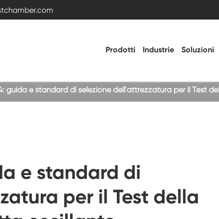
estchamber.com
Prodotti
Industrie
Soluzioni
: guida e standard di selezione dell'attrezzatura per il Test de
Camera di prova della temperatura e
dell'umidità
Camera fredda calda
da e standard di
Camera di vibrazione
zatura per il Test della
Camera di prova ad alta bassa temperatura