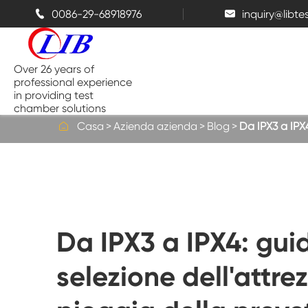
0086-29-68918976
inquiry@libt


Over 26 years of
professional experience
in providing test
chamber solutions

Casa
Azienda azienda
Blog
Da IPX3 a IPX4
Camera di temperatura e umidità
Camera di prova da banco
Da IPX3 a IPX4: gui
Camere termiche
selezione dell'attrez
Camere a spruzzo di sale