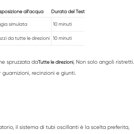
Camera di condizionamento dell'aria a
temperatura negativa
sposizione all'acqua
Durata del Test
Camera di prova climatica da laboratorio
ggia simulata
10 minuti
per l'umidità della temperatura
Camera di altitudine di temperatura
zzi da tutte le direzioni
10 minuti
Camera di calore umida
ene spruzzata da
, Non solo angoli ristretti
Tutte le direzioni
Forno di essiccazione
uarnizioni, recinzioni e giunti.
Dispositivi di test per pannelli fotovoltaici
Camera del clima freddo
Camera di prova per il degrado fotovoltaico
Camera di condizionamento
rio, il sistema di tubi oscillanti è la scelta preferita,