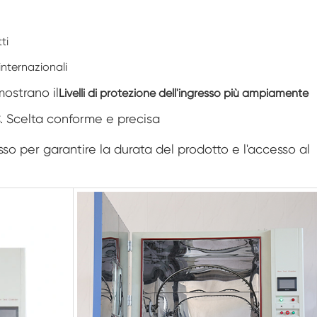
Camera di umidità della temperatura
personalizzata a doppia porta
ti
Camera di umidità calda e fredda
internazionali
Camera di prova per la durata di
conservazione
mostrano il
Livelli di protezione dell'ingresso più ampiamente
Nebbia salina combinata e camera di prova
. Scelta conforme e precisa
climatica
sso per garantire la durata del prodotto e l'accesso al
Unità per il controllo ambientale di
temperatura e umidità
Camera di prova della temperatura e della
bassa pressione dell'aria
Camera di simulazione ambientale della
temperatura
Garza a bulbo umido per camere di umidità
della temperatura
Camera di prova ambientale Versatile