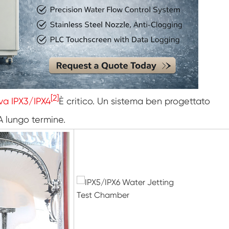
Armadio a bassa temperatura costante
Congelare la camera di scongelamento
Camera di prova antideflagrante
Camera di prova del congelamento
dell'umidità
[2]
va IPX3/IPX4
È critico. Un sistema ben progettato
Camera climatica PV
 A lungo termine.
Camera di prova di laboratorio
Camera di prova per moduli fotovoltaici
Camera di prova fotovoltaica
Camera ambientale fotovoltaica