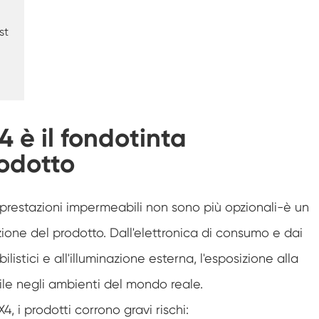
Camera di prova di resistenza al
congelamento
st
Camera di prova della temperatura calda e
fredda
Camera per ambienti freddi
Armadio a clima costante
4 è il fondotinta
LV124 K-12 apparecchiature per Test di
rodotto
temperatura e spruzzi d'acqua
Camera di fuga termica della batteria
antideflagrante
 prestazioni impermeabili non sono più opzionali-è un
Macchina per le vibrazioni della temperatura
azione del prodotto. Dall'elettronica di consumo e dai
istici e all'illuminazione esterna, l'esposizione alla
Forno industriale per batterie
ile negli ambienti del mondo reale.
Camera di congelamento industriale
4, i prodotti corrono gravi rischi: