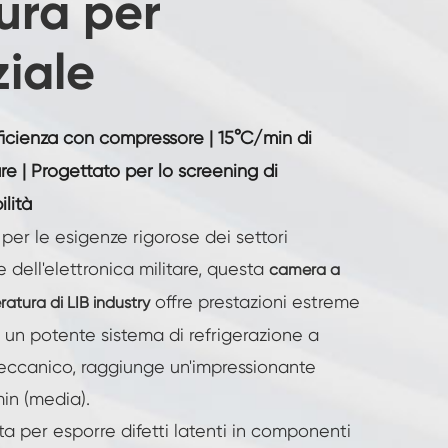
ura per
ziale
icienza con compressore | 15°C/min di
re | Progettato per lo screening di
lità
er le esigenze rigorose dei settori
 dell'elettronica militare, questa
camera a
offre prestazioni estreme
tura di LIB industry
o un potente sistema di refrigerazione a
ccanico, raggiunge un'impressionante
in (media).
 per esporre difetti latenti in componenti