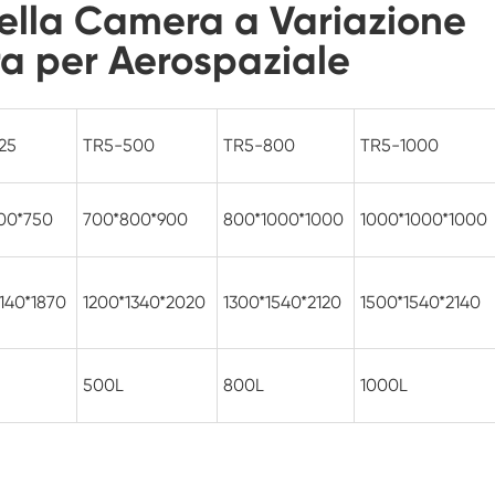
della Camera a Variazione
Camera di prova ambientale dell'umidità
a per Aerospaziale
Camera di abuso termico
Camera di prova ambientale fotovoltaica
25
TR5-500
TR5-800
TR5-1000
Camera a temperatura costante
00*750
700*800*900
800*1000*1000
1000*1000*1000
Camera di stabilità del Test di
invecchiamento dell'idrolisi
Camera di prova della temperatura e
140*1870
1200*1340*2020
1300*1540*2120
1500*1540*2140
dell'umidità costante
Stoppino umido per camera di prova
dell'umidità
500L
800L
1000L
Camera di altitudine
Camera di umidità