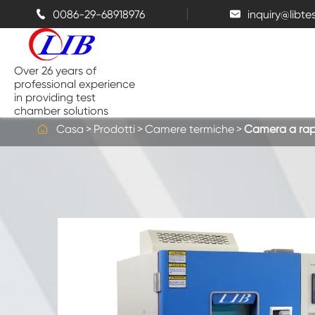
0086-29-68918976
inquiry@libt


Over 26 years of
professional experience
in providing test
chamber solutions

Casa
Prodotti
Camere termiche
Camera a rap
Camera di temperatura e umidità
Camera di prova da banco
Camere termiche
Camere a spruzzo di sale