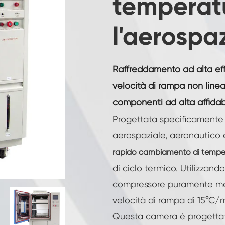
temperat
Camera di umidità a temperatura costante
l'aerospa
Camera di prova per batterie
Camera a controllo ambientale
Raffreddamento ad alta eff
Camera di umidità termica
velocità di rampa non linea
componenti ad alta affidabi
Camera climatica CO2
Progettata specificamente p
Camera criogenica
aerospaziale, aeronautico e
rapido cambiamento di tempera
Macchina per prove di stabilità termica
di ciclo termico. Utilizzand
Camera di riscaldamento umida per moduli
compressore puramente me
fotovoltaici
velocità di rampa di 15°C/m
Camera di prova del clima e della
temperatura
Questa camera è progettata