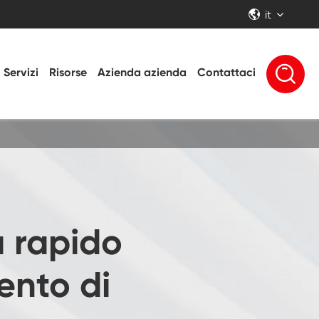
it


Servizi
Risorse
Azienda azienda
Contattaci
 rapido
nto di