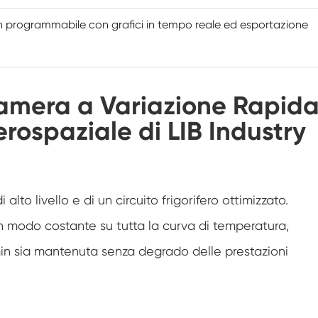
Camera di umidità Walk In
n programmabile con grafici in tempo reale ed esportazione
Camera di temperatura
Camera di umidità calda e fredda
Camera a Variazione Rapid
rospaziale di LIB Industry
Camera ambientale Reach-In
Camera antistress ambientale
Apparecchiatura di prova della durata di
alto livello e di un circuito frigorifero ottimizzato.
conservazione accelerata
n modo costante su tutta la curva di temperatura,
Camera di stabilità
in sia mantenuta senza degrado delle prestazioni
Camera ambientale Sub-zero
Camera dell'agitatore di temperatura