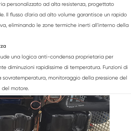
ia personalizzato ad alta resistenza, progettato
Armadio a bassa temperatura costante
. Il flusso d'aria ad alto volume garantisce un rapido
Congelare la camera di scongelamento
va, eliminando le zone termiche inerti all'interno della
Camera di prova antideflagrante
zza
Camera di prova del congelamento
dell'umidità
lude una logica anti-condensa proprietaria per
Camera climatica PV
ante diminuzioni rapidissime di temperatura. Funzioni di
da sovratemperatura, monitoraggio della pressione del
Camera di prova di laboratorio
 del motore.
Camera di prova per moduli fotovoltaici
Camera di prova fotovoltaica
Camera ambientale fotovoltaica