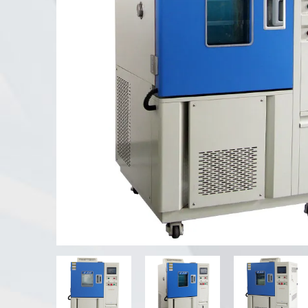
Tester di agenti atmosferici UV
Camera di prova della polvere
Camera di prova della pioggia
Camera Walk-in
Camera di prova speciale
Apparecchiatura di prova IP