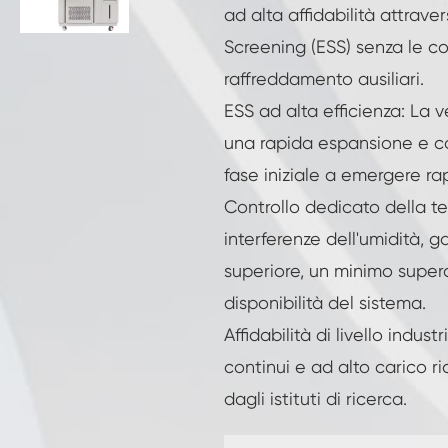
Camera di prova di resistenza al
ad alta affidabilità attrave
congelamento
Screening (ESS) senza le c
Camera di prova della temperatura calda e
fredda
raffreddamento ausiliari.
ESS ad alta efficienza: La 
Camera per ambienti freddi
una rapida espansione e con
Armadio a clima costante
fase iniziale a emergere r
Controllo dedicato della te
LV124 K-12 apparecchiature per Test di
temperatura e spruzzi d'acqua
interferenze dell'umidità, 
Camera di fuga termica della batteria
superiore, un minimo supe
antideflagrante
disponibilità del sistema.
Macchina per le vibrazioni della temperatura
Affidabilità di livello indust
continui e ad alto carico ri
Forno industriale per batterie
dagli istituti di ricerca.
Camera di congelamento industriale