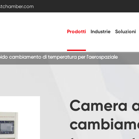
estchamber.com
Prodotti
Industrie
Soluzioni
ido cambiamento di temperatura per l'aerospaziale
Camera di prova della temperatura e
dell'umidità
Camera fredda calda
Camera a
Camera di vibrazione
cambiame
Camera di prova ad alta bassa temperatura