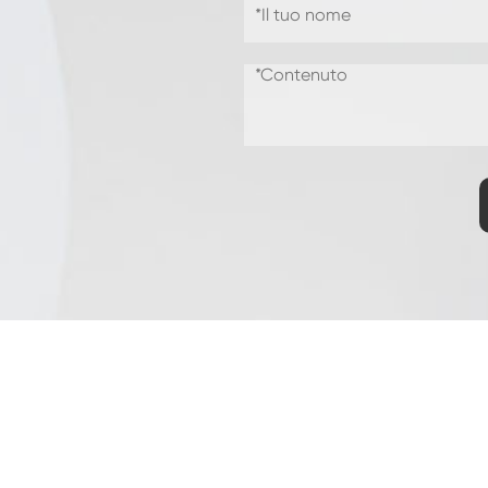
Camera di umidità della temperatura
personalizzata a doppia porta
Camera di umidità calda e fredda
Camera di prova per la durata di
conservazione
Nebbia salina combinata e camera di prova
climatica
Unità per il controllo ambientale di
temperatura e umidità
Camera di prova della temperatura e della
bassa pressione dell'aria
Camera di simulazione ambientale della
temperatura
Garza a bulbo umido per camere di umidità
della temperatura
Camera di prova ambientale Versatile