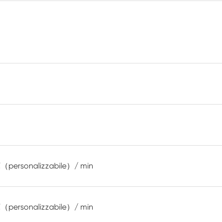
Camera di condizionamento dell'aria a
temperatura negativa
Camera di prova climatica da laboratorio
per l'umidità della temperatura
Camera di altitudine di temperatura
Camera di calore umida
Forno di essiccazione
Dispositivi di test per pannelli fotovoltaici
Camera del clima freddo
（personalizzabile）/ min
Camera di prova per il degrado fotovoltaico
（personalizzabile）/ min
Camera di condizionamento