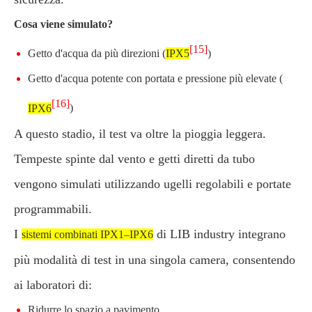
Cosa viene simulato?
[15]
Getto d'acqua da più direzioni (
IPX5
)
Getto d'acqua potente con portata e pressione più elevate (
[16]
IPX6
)
A questo stadio, il test va oltre la pioggia leggera.
Tempeste spinte dal vento e getti diretti da tubo
vengono simulati utilizzando ugelli regolabili e portate
programmabili.
I
di LIB industry integrano
sistemi combinati IPX1–IPX6
più modalità di test in una singola camera, consentendo
ai laboratori di:
Ridurre lo spazio a pavimento