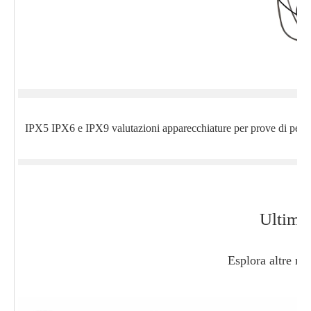
IPX5 IPX6 e IPX9 valutazioni apparecchiature per prove di penetr
Ultime 
Esplora altre no