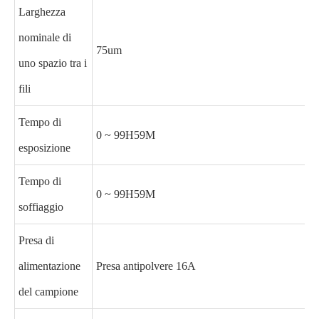
Larghezza
nominale di
75um
uno spazio tra i
fili
Tempo di
0 ~ 99H59M
esposizione
Tempo di
0 ~ 99H59M
soffiaggio
Presa di
alimentazione
Presa antipolvere 16A
del campione