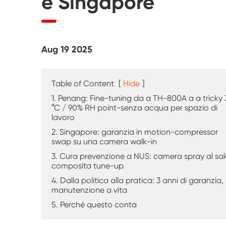
e Singapore
Tester di agenti atmosferici UV
Camera di prova della polvere
Aug 19 2025
Camera di prova della pioggia
Camera Walk-in
Table of Content
[
Hide
]
1. Penang: Fine-tuning da a TH-800A a a tricky 
Camera di prova speciale
°C / 90% RH point-senza acqua per spazio di
lavoro
2. Singapore: garanzia in motion-compressor
Apparecchiatura di prova IP
swap su una camera walk-in
3. Cura prevenzione a NUS: camera spray al sal
composita tune-up
4. Dalla politica alla pratica: 3 anni di garanzia,
manutenzione a vita
5. Perché questo conta