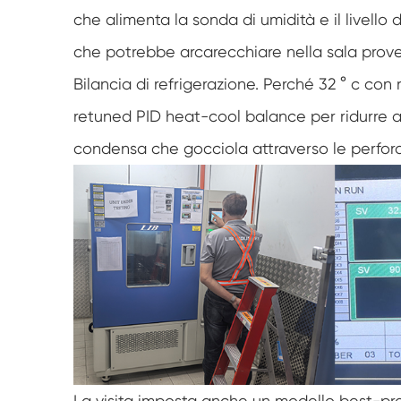
che alimenta la sonda di umidità e il livello
che potrebbe arcarecchiare nella sala prove
Bilancia di refrigerazione. Perché 32 ° c co
retuned PID heat-cool balance per ridurre al
condensa che gocciola attraverso le perforaz
La visita imposta anche un modello best-pra