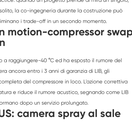
Camera di prova ambientale dell'umidità
olito, la co-ingegneria durante la costruzione può
eliminano i trade-off in un secondo momento.
Camera di abuso termico
in motion-compressor swa
Camera di prova ambientale fotovoltaica
n
Camera a temperatura costante
o a raggiungere-40 °C ed ha esposto il rumore del
Camera di stabilità del Test di
invecchiamento dell'idrolisi
a ancora entro i 3 anni di garanzia di LIB, gli
Camera di prova della temperatura e
ompleta del compressore in loco. L'azione correttiva
dell'umidità costante
ratura e riduce il rumore acustico, segnando come LIB
Stoppino umido per camera di prova
dell'umidità
i formano dopo un servizio prolungato.
Camera di altitudine
US: camera spray al sale
Camera di umidità