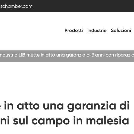
estchamber.com
Prodotti
Industrie
Soluzioni
'industria LIB mette in atto una garanzia di 3 anni con riparaz
Camera di prova della temperatura e
dell'umidità
Camera fredda calda
e in atto una garanzia di
Camera di vibrazione
oni sul campo in malesia
Camera di prova ad alta bassa temperatura