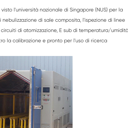
Camera di condizionamento dell'aria a
 visto l'università nazionale di Singapore (NUS) per la
temperatura negativa
Camera di prova climatica da laboratorio
ebulizzazione di sale composita, l'ispezione di linee
per l'umidità della temperatura
 circuiti di atomizzazione, E sub di temperatura/umidit
Camera di altitudine di temperatura
o la calibrazione e pronto per l'uso di ricerca
Camera di calore umida
Forno di essiccazione
Dispositivi di test per pannelli fotovoltaici
Camera del clima freddo
Camera di prova per il degrado fotovoltaico
Camera di condizionamento