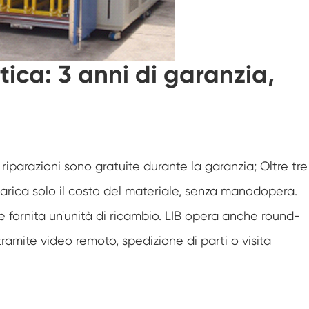
Camera di umidità Walk In
Camera di temperatura
atica: 3 anni di garanzia,
Camera di umidità calda e fredda
Camera ambientale Reach-In
Camera antistress ambientale
riparazioni sono gratuite durante la garanzia; Oltre tre
Apparecchiatura di prova della durata di
carica solo il costo del materiale, senza manodopera.
conservazione accelerata
ne fornita un'unità di ricambio. LIB opera anche round-
Camera di stabilità
ramite video remoto, spedizione di parti o visita
Camera ambientale Sub-zero
Camera dell'agitatore di temperatura