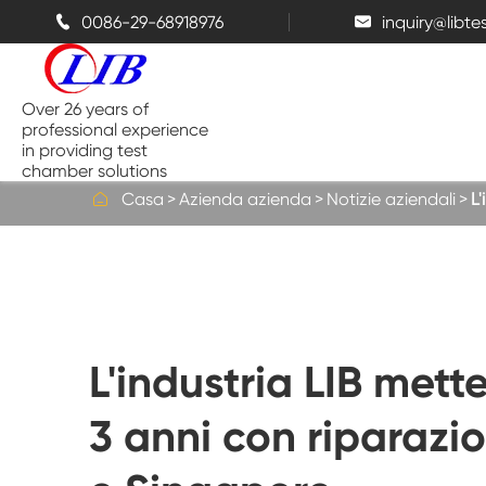
0086-29-68918976
inquiry@libt


Over 26 years of
professional experience
in providing test
chamber solutions

Casa
Azienda azienda
Notizie aziendali
L
Camera di temperatura e umidità
Camera di prova da banco
L'industria LIB mett
Camere termiche
3 anni con riparazi
Camere a spruzzo di sale