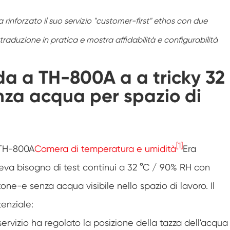
Camera di prova di resistenza al
congelamento
inforzato il suo servizio "customer-first" ethos con due
Camera di prova della temperatura calda e
fredda
i traduzione in pratica e mostra affidabilità e configurabilità
Camera per ambienti freddi
da a TH-800A a a tricky 32
Armadio a clima costante
nza acqua per spazio di
LV124 K-12 apparecchiature per Test di
temperatura e spruzzi d'acqua
Camera di fuga termica della batteria
antideflagrante
[1]
 TH-800A
Camera di temperatura e umidità
Era
Macchina per le vibrazioni della temperatura
veva bisogno di test continui a 32 °C / 90% RH con
rtone-e senza acqua visibile nello spazio di lavoro. Il
Forno industriale per batterie
enziale:
Camera di congelamento industriale
servizio ha regolato la posizione della tazza dell'acqua