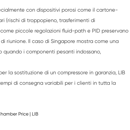
Armadio a bassa temperatura costante
ecialmente con dispositivi porosi come il cartone-
i (rischi di troppopieno, trasferimenti di
Congelare la camera di scongelamento
 come piccole regolazioni fluid-path e PID preservano
Camera di prova antideflagrante
e di riunione. Il caso di Singapore mostra come una
Camera di prova del congelamento
ito quando i componenti pesanti indossano,
dell'umidità
Camera climatica PV
er la sostituzione di un compressore in garanzia, LIB
Camera di prova di laboratorio
empi di consegna variabili per i clienti in tutta la
Camera di prova per moduli fotovoltaici
Camera di prova fotovoltaica
amber Price | LIB
Camera ambientale fotovoltaica