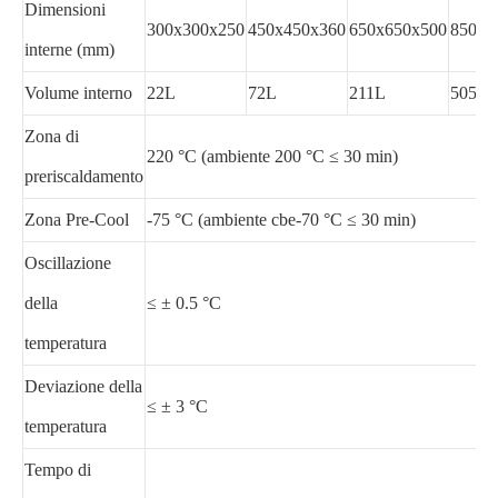
Dimensioni
300x300x250
450x450x360
650x650x500
850x8
interne (mm)
Volume interno
22L
72L
211L
505L
Zona di
220 °C (ambiente 200 °C ≤ 30 min)
preriscaldamento
Zona Pre-Cool
-75 °C (ambiente cbe-70 °C ≤ 30 min)
Oscillazione
della
≤ ± 0.5 °C
temperatura
Deviazione della
≤ ± 3 °C
temperatura
Tempo di