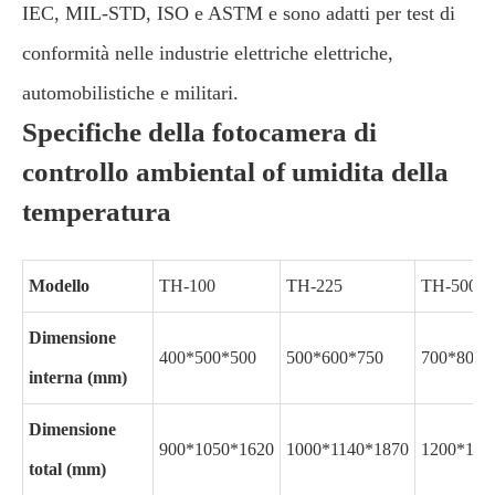
IEC, MIL-STD, ISO e ASTM e sono adatti per test di
conformità nelle industrie elettriche elettriche,
automobilistiche e militari.
Specifiche della fotocamera di
controllo ambiental of umidita della
temperatura
Modello
TH-100
TH-225
TH-500
Dimensione
400*500*500
500*600*750
700*800*
interna (mm)
Dimensione
900*1050*1620
1000*1140*1870
1200*134
total (mm)