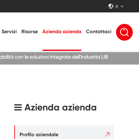
it


Servizi
Risorse
Azienda azienda
Contattaci
ilità con le soluzioni integrate dell'industria LIB
Azienda azienda

Profilo aziendale