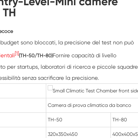
Entry-Level-Mini camere
Camera di umidità della temperatura
e TH
personalizzata a doppia porta
Camera di umidità calda e fredda
precoce
Camera di prova per la durata di
conservazione
i budget sono bloccati, la precisione del test non può
Nebbia salina combinata e camera di prova
[1]
entali
climatica
Fornire capacità di livello
(TH-50/TH-80)
Unità per il controllo ambientale di
o per startups, laboratori di ricerca e piccole squadre
temperatura e umidità
essibilità senza sacrificare la precisione.
Camera di prova della temperatura e della
bassa pressione dell'aria
Camera di simulazione ambientale della
temperatura
Camera di prova climatica da banco
Garza a bulbo umido per camere di umidità
della temperatura
TH-50
TH-80
Camera di prova ambientale Versatile
320x350x450
400x400x