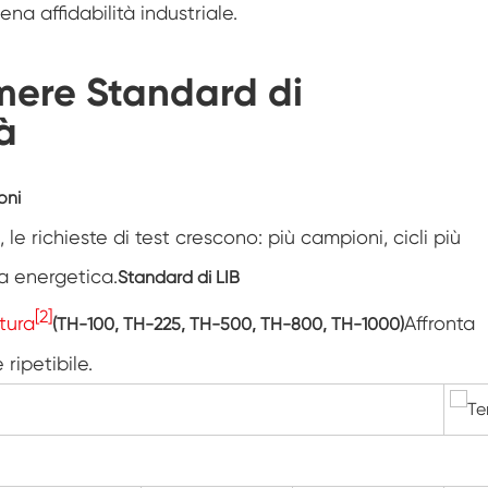
na affidabilità industriale.
Camera di umidità Walk In
ere Standard di
Camera di temperatura
à
Camera di umidità calda e fredda
Camera ambientale Reach-In
oni
le richieste di test crescono: più campioni, cicli più
Camera antistress ambientale
za energetica.
Standard di LIB
Apparecchiatura di prova della durata di
conservazione accelerata
[2]
tura
Affronta
(TH-100, TH-225, TH-500, TH-800, TH-1000)
Camera di stabilità
ripetibile.
Camera ambientale Sub-zero
Camera dell'agitatore di temperatura