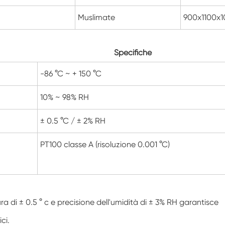
Camera di prova ambientale dell'umidità
Muslimate
900x1100x
Camera di abuso termico
Specifiche
Camera di prova ambientale fotovoltaica
-86 °C ~ + 150 °C
Camera a temperatura costante
10% ~ 98% RH
Camera di stabilità del Test di
invecchiamento dell'idrolisi
± 0.5 °C / ± 2% RH
Camera di prova della temperatura e
dell'umidità costante
PT100 classe A (risoluzione 0.001 °C)
Stoppino umido per camera di prova
dell'umidità
Camera di altitudine
ra di ± 0.5 ° c e precisione dell'umidità di ± 3% RH garantisce
Camera di umidità
ici.