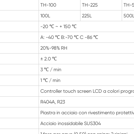
TH-100
TH-225
TH-
Armadio a bassa temperatura costante
100L
225L
500
Congelare la camera di scongelamento
-20 ℃ ~ + 150 ℃
A: -40 ℃ B:-70 ℃ C -86 ℃
Camera di prova antideflagrante
20%-98% RH
Camera di prova del congelamento
dell'umidità
± 2.0 ℃
Camera climatica PV
3 ℃ / min
1 ℃ / min
Camera di prova di laboratorio
Controller touch screen LCD a colori progra
Camera di prova per moduli fotovoltaici
R404A, R23
Piastra in acciaio con rivestimento protetti
Camera di prova fotovoltaica
Acciaio inossidabile SUS304
Camera ambientale fotovoltaica