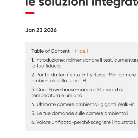
le soluzioni integrat
Tester di agenti atmosferici UV
Camera di prova della polvere
Jan 23 2026
Camera di prova della pioggia
Camera Walk-in
Table of Content
[
Hide
]
1. Introduzione: ridimensionare il test, aumentar
Camera di prova speciale
la tua fiducia
2. Punto di riferimento Entry-Level-Mini camere
ambientali della serie TH
Apparecchiatura di prova IP
3. Core Powerhouse-camere Standard di
temperatura e umidità
4. Ultimate camere ambientali giganti Walk-in
5. Le tue domande sulle camere ambientali
6. Valore unificato-perché scegliere l'industria L