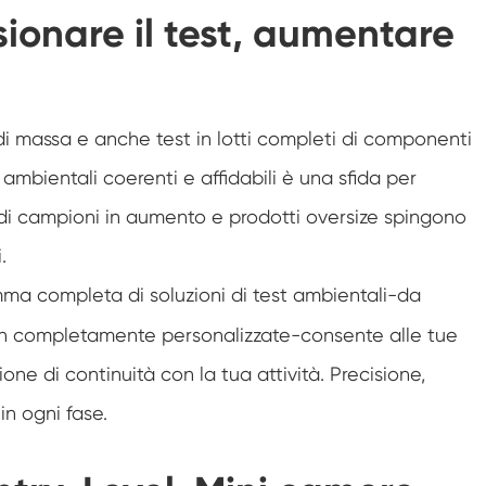
Camera di prova di resistenza al
sionare il test, aumentare
congelamento
Camera di prova della temperatura calda e
fredda
Camera per ambienti freddi
e di massa e anche test in lotti completi di componenti
 ambientali coerenti e affidabili è una sfida per
Armadio a clima costante
i di campioni in aumento e prodotti oversize spingono
LV124 K-12 apparecchiature per Test di
temperatura e spruzzi d'acqua
.
Camera di fuga termica della batteria
ma completa di soluzioni di test ambientali-da
antideflagrante
n completamente personalizzate-consente alle tue
Macchina per le vibrazioni della temperatura
ione di continuità con la tua attività. Precisione,
Forno industriale per batterie
in ogni fase.
Camera di congelamento industriale