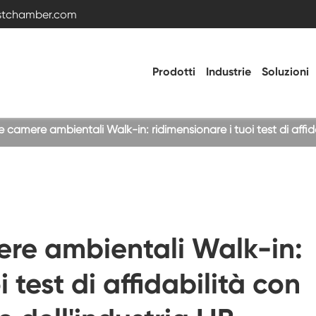
estchamber.com
Prodotti
Industrie
Soluzioni
 camere ambientali Walk-in: ridimensionare i tuoi test di affidab
Camera di prova della temperatura e
dell'umidità
Camera fredda calda
ere ambientali Walk-in:
Camera di vibrazione
 test di affidabilità con
Camera di prova ad alta bassa temperatura