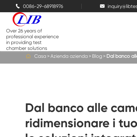
0086-29-68918976
inquiry@libt


Over 26 years of
professional experience
in providing test
chamber solutions

Casa
Azienda azienda
Blog
Dal banco alle
Camera di temperatura e umidità
Camera di prova da banco
Dal banco alle cam
Camere termiche
ridimensionare i tuoi
Camere a spruzzo di sale