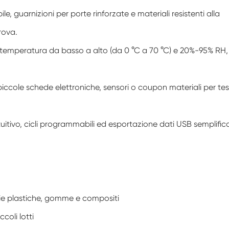
Camera di condizionamento dell'aria a
ile, guarnizioni per porte rinforzate e materiali resistenti alla
temperatura negativa
rova.
Camera di prova climatica da laboratorio
per l'umidità della temperatura
i temperatura da basso a alto (da 0 °C a 70 °C) e 20%-95% RH,
Camera di altitudine di temperatura
iccole schede elettroniche, sensori o coupon materiali per tes
Camera di calore umida
Forno di essiccazione
uitivo, cicli programmabili ed esportazione dati USB semplific
Dispositivi di test per pannelli fotovoltaici
Camera del clima freddo
Camera di prova per il degrado fotovoltaico
rie plastiche, gomme e compositi
Camera di condizionamento
coli lotti