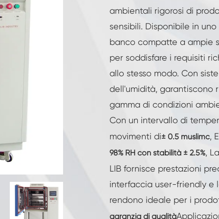
Camera di umidità a temperatura costante
ambientali rigorosi di prodo
sensibili. Disponibile in u
Camera di prova per batterie
banco compatte a ampie st
Camera a controllo ambientale
per soddisfare i requisiti ri
allo stesso modo. Con siste
Camera di umidità termica
dell'umidità, garantiscono ris
gamma di condizioni ambien
Camera climatica CO2
Con un intervallo di temper
Camera criogenica
movimenti di
, 
± 0.5 muslimc
, L
98% RH con stabilità ± 2.5%
Macchina per prove di stabilità termica
LIB fornisce prestazioni pr
Camera di riscaldamento umida per moduli
fotovoltaici
interfaccia user-friendly e l
Camera di prova del clima e della
rendono ideale per i prodot
temperatura
Applicazio
garanzia di qualità