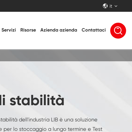
it


Servizi
Risorse
Azienda azienda
Contattaci
 stabilità
abilità dell'industria LIB è una soluzione
e per lo stoccaggio a lungo termine e Test