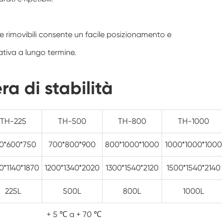
Camera di umidità Walk In
e rimovibili consente un facile posizionamento e
Camera di temperatura
tiva a lungo termine.
Camera di umidità calda e fredda
a di stabilità
Camera ambientale Reach-In
Camera antistress ambientale
TH-225
TH-500
TH-800
TH-1000
Apparecchiatura di prova della durata di
conservazione accelerata
0*600*750
700*800*900
800*1000*1000
1000*1000*1000
Camera di stabilità
0*1140*1870
1200*1340*2020
1300*1540*2120
1500*1540*2140
Camera ambientale Sub-zero
225L
500L
800L
1000L
Camera dell'agitatore di temperatura
+ 5 ℃ a + 70 ℃