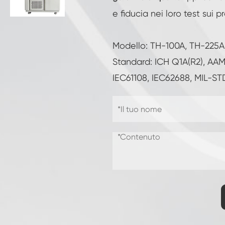
Camera di prova di resistenza al
e fiducia nei loro test sui pr
congelamento
Camera di prova della temperatura calda e
fredda
Modello: TH-100A, TH-225
Camera per ambienti freddi
Standard: ICH Q1A(R2), AAM
IEC61108, IEC62688, MIL-S
Armadio a clima costante
LV124 K-12 apparecchiature per Test di
temperatura e spruzzi d'acqua
Camera di fuga termica della batteria
antideflagrante
Macchina per le vibrazioni della temperatura
Forno industriale per batterie
Camera di congelamento industriale