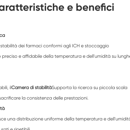
ratteristiche e benefici
Camera di condizionamento dell'aria a
temperatura negativa
Camera di prova climatica da laboratorio
per l'umidità della temperatura
ica
Camera di altitudine di temperatura
 stabilità dei farmaci conformi agli ICH e stoccaggio
Camera di calore umida
preciso e affidabile della temperatura e dell'umidità su lungh
Forno di essiccazione
Dispositivi di test per pannelli fotovoltaici
li, il
Camera di stabilità
Supporta la ricerca su piccola scala
Camera del clima freddo
acrificare la consistenza delle prestazioni.
Camera di prova per il degrado fotovoltaico
ità
sce una distribuzione uniforme della temperatura e dell'umidit
Camera di condizionamento
rati e ripetibili.