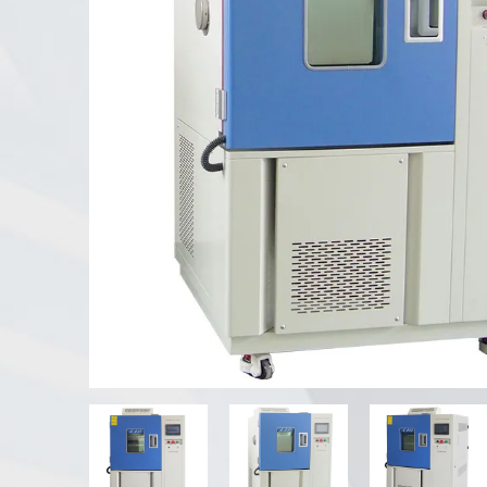
Tester di agenti atmosferici UV
Camera di prova della polvere
Camera di prova della pioggia
Camera Walk-in
Camera di prova speciale
Apparecchiatura di prova IP