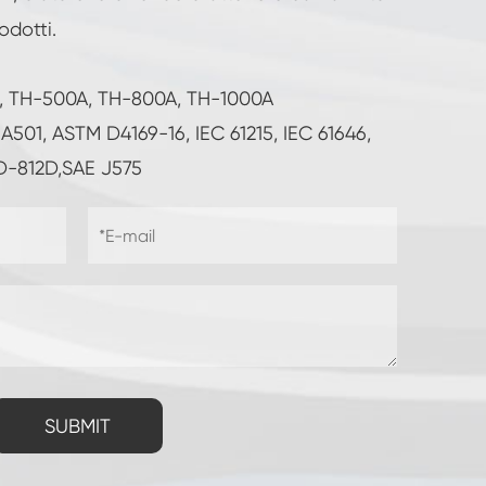
odotti.
A, TH-500A, TH-800A, TH-1000A
A501, ASTM D4169-16, IEC 61215, IEC 61646,
TD-812D,SAE J575
SUBMIT