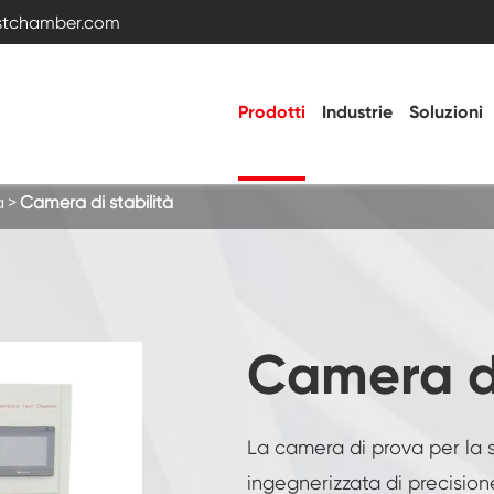
estchamber.com
Prodotti
Industrie
Soluzioni
à
Camera di stabilità
Camera di prova della temperatura e
dell'umidità
Camera fredda calda
Camera di
Camera di vibrazione
La camera di prova per la st
Camera di prova ad alta bassa temperatura
ingegnerizzata di precision