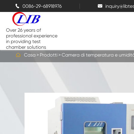
0086-29-68918976
inquiry@libt


Over 26 years of
professional experience
in providing test
chamber solutions

Casa
Prodotti
Camera di temperatura e umidit
Camera di temperatura e umidità
Camera di prova da banco
Camere termiche
Camere a spruzzo di sale