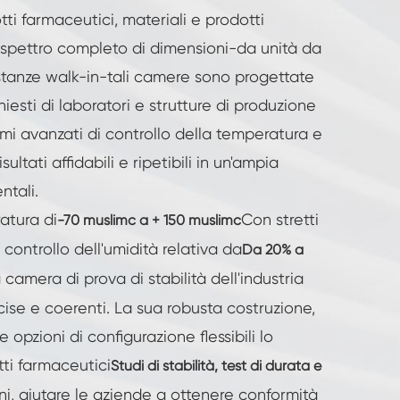
tti farmaceutici, materiali e prodotti
no spettro completo di dimensioni-da unità da
anze walk-in-tali camere sono progettate
chiesti di laboratori e strutture di produzione
mi avanzati di controllo della temperatura e
ultati affidabili e ripetibili in un'ampia
tali.
atura di
Con stretti
-70 muslimc a + 150 muslimc
E controllo dell'umidità relativa da
Da 20% a
a camera di prova di stabilità dell'industria
ecise e coerenti. La sua robusta costruzione,
e opzioni di configurazione flessibili lo
ti farmaceutici
Studi di stabilità, test di durata e
ni, aiutare le aziende a ottenere conformità