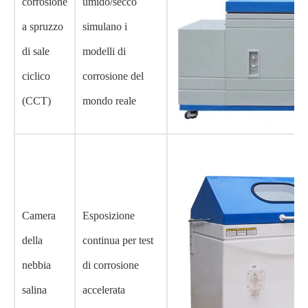
corrosione
umido/secco
a spruzzo
simulano i
di sale
modelli di
ciclico
corrosione del
(CCT)
mondo reale
Camera
Esposizione
della
continua per test
nebbia
di corrosione
salina
accelerata