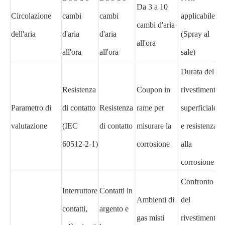
Da 3 a 10
Circolazione
cambi
cambi
applicabile
cambi d'aria
dell'aria
d'aria
d'aria
(Spray al
all'ora
all'ora
all'ora
sale)
Durata del
Resistenza
Coupon in
rivestimento
Parametro di
di contatto
Resistenza
rame per
superficiale
valutazione
(IEC
di contatto
misurare la
e resistenza
60512-2-1)
corrosione
alla
corrosione
Confronto
Interruttore
Contatti in
Ambienti di
del
contatti,
argento e
gas misti
rivestimento,