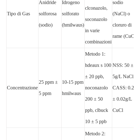
Anidride
Idrogeno
sodio
clconazolo,
Tipo di Gas
solforosa
solforato
(NaCl) o
soconazolo
(sodio)
(hmilwaus)
cloruro di
in varie
rame (CuCl)
combinazioni
Metodo 1:
hdeaux s 100
NSS: 50 ±
± 20 ppb,
5g/L NaCl;
25 ppm ±
10-15 ppm
Concentrazione
noconazolo
CASS: 0.26
5 ppm
hmilwaus
200 ± 50
± 0.02g/L
ppb, clbuck
CuCl
10 ± 5 ppb
Metodo 2: