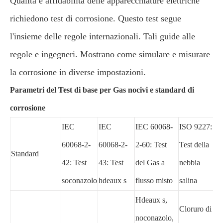
Qualità e affidabilità delle apparecchiature elettriche
richiedono test di corrosione. Questo test segue
l'insieme delle regole internazionali. Tali guide alle
regole e ingegneri. Mostrano come simulare e misurare
la corrosione in diverse impostazioni.
Parametri del Test di base per Gas nocivi e standard di
corrosione
IEC
IEC
IEC 60068-
ISO 9227:
60068-2-
60068-2-
2-60: Test
Test della
Standard
42: Test
43: Test
del Gas a
nebbia
soconazolo
hdeaux s
flusso misto
salina
Hdeaux s,
Cloruro di
noconazolo,