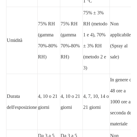
1 °C
75% ± 3%
75% RH
75% RH
RH (metodo
Non
(gamma
(gamma
1 e 4), 70%
applicabile
Umidità
70%-80%
70%-80%
± 3% RH
(Spray al
RH)
RH)
(metodo 2 e
sale)
3)
In genere da
48 ore a
Durata
4, 10 o 21
4, 10 o 21
4, 7, 10, 14 o
1000 ore a
dell'esposizione
giorni
giorni
21 giorni
seconda del
materiale
Da 3 a 5
Da 3 a 5
Non