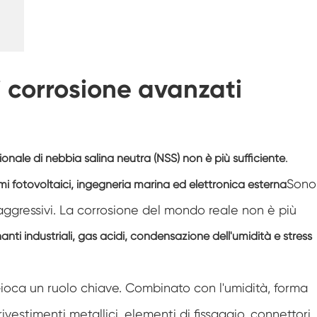
Camera di prova di resistenza al
congelamento
Camera di prova della temperatura calda e
fredda
i corrosione avanzati
Camera per ambienti freddi
Armadio a clima costante
LV124 K-12 apparecchiature per Test di
.
izionale di nebbia salina neutra (NSS) non è più sufficiente
temperatura e spruzzi d'acqua
Camera di fuga termica della batteria
Sono
mi fotovoltaici, ingegneria marina ed elettronica esterna
antideflagrante
 aggressivi. La corrosione del mondo reale non è più
Macchina per le vibrazioni della temperatura
anti industriali, gas acidi, condensazione dell'umidità e stress
Forno industriale per batterie
ioca un ruolo chiave. Combinato con l'umidità, forma
Camera di congelamento industriale
vestimenti metallici, elementi di fissaggio, connettori