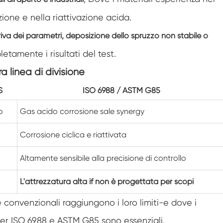
Camera di umidità Walk In
ione e nella riattivazione acida.
iva dei parametri, deposizione dello spruzzo non stabile o
Camera di temperatura
etamente i risultati del test.
Camera di umidità calda e fredda
 linea di divisione
Camera ambientale Reach-In
S
ISO 6988 / ASTM G85
o
Gas acido corrosione sale synergy
Camera antistress ambientale
Apparecchiatura di prova della durata di
Corrosione ciclica e riattivata
conservazione accelerata
Altamente sensibile alla precisione di controllo
Camera di stabilità
L'attrezzatura alta if non è progettata per scopi
Camera ambientale Sub-zero
 convenzionali raggiungono i loro limiti-e dove i
Camera dell'agitatore di temperatura
er ISO 6988 e ASTM G85 sono essenziali.