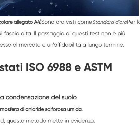
Camera di prova ambientale dell'umidità
Sono ora visti come
Per l
olare allegato A4)
Standard d'oro
Camera di abuso termico
i fascia alta. Il passaggio di questi test non è più
Camera di prova ambientale fotovoltaica
esso al mercato e un'affidabilità a lungo termine.
Camera a temperatura costante
stati ISO 6988 e ASTM
Camera di stabilità del Test di
invecchiamento dell'idrolisi
Camera di prova della temperatura e
dell'umidità costante
lla condensazione del suolo
Stoppino umido per camera di prova
dell'umidità
.
atmosfera di anidride solforosa umida
Camera di altitudine
ard, questo metodo mette in evidenza:
Camera di umidità