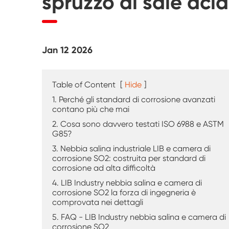
spruzzo di sale acid
Tester di agenti atmosferici UV
Camera di prova della polvere
Jan 12 2026
Camera di prova della pioggia
Camera Walk-in
Table of Content
[
Hide
]
1. Perché gli standard di corrosione avanzati
Camera di prova speciale
contano più che mai
2. Cosa sono davvero testati ISO 6988 e ASTM
G85?
Apparecchiatura di prova IP
3. Nebbia salina industriale LIB e camera di
corrosione SO2: costruita per standard di
corrosione ad alta difficoltà
4. LIB Industry nebbia salina e camera di
corrosione SO2 la forza di ingegneria è
comprovata nei dettagli
5. FAQ - LIB Industry nebbia salina e camera di
corrosione SO2