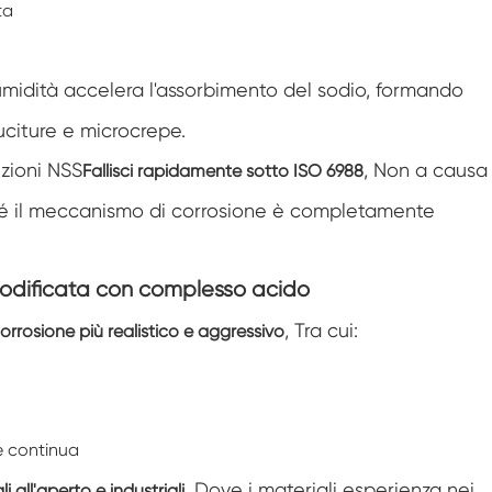
ta
Camera di condizionamento dell'aria a
temperatura negativa
Camera di prova climatica da laboratorio
'umidità accelera l'assorbimento del sodio, formando
per l'umidità della temperatura
uciture e microcrepe.
Camera di altitudine di temperatura
izioni NSS
, Non a causa
Fallisci rapidamente sotto ISO 6988
Camera di calore umida
ché il meccanismo di corrosione è completamente
Forno di essiccazione
odificata con complesso acido
Dispositivi di test per pannelli fotovoltaici
, Tra cui:
orrosione più realistico e aggressivo
Camera del clima freddo
Camera di prova per il degrado fotovoltaico
e continua
Camera di condizionamento
, Dove i materiali esperienza nei
i all'aperto e industriali