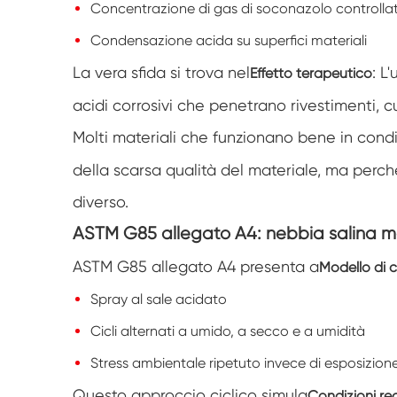
Concentrazione di gas di soconazolo controlla
Condensazione acida su superfici materiali
La vera sfida si trova nel
: L
Effetto terapeutico
acidi corrosivi che penetrano rivestimenti, c
Molti materiali che funzionano bene in cond
della scarsa qualità del materiale, ma per
diverso.
ASTM G85 allegato A4: nebbia salina m
ASTM G85 allegato A4 presenta a
Modello di c
Spray al sale acidato
Cicli alternati a umido, a secco e a umidità
Stress ambientale ripetuto invece di esposizion
Questo approccio ciclico simula
Condizioni real