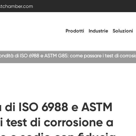
estchamber.com
Prodotti
Industrie
Soluzioni
ofondità di ISO 6988 e ASTM G85: come passare i test di corrosi
Camera di prova della temperatura e
dell'umidità
Camera fredda calda
tà di ISO 6988 e ASTM
Camera di vibrazione
 test di corrosione a
Camera di prova ad alta bassa temperatura