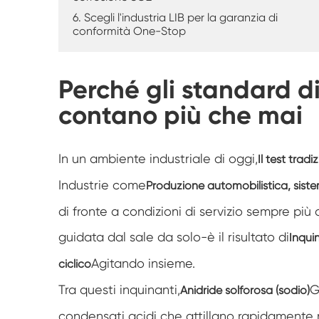
6. Scegli l'industria LIB per la garanzia di
conformità One-Stop
Perché gli standard d
contano più che mai
In un ambiente industriale di oggi,
Il test trad
Industrie come
Produzione automobilistica, siste
di fronte a condizioni di servizio sempre più
guidata dal sale da solo-è il risultato di
Inquin
Agitando insieme.
ciclico
Tra questi inquinanti,
G
Anidride solforosa (sodio)
condensati acidi che attillano rapidamente ri