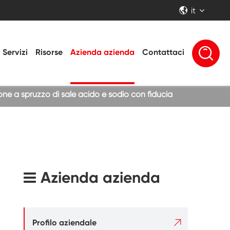
it


Servizi
Risorse
Azienda azienda
Contattaci
one a spruzzo di sale acido e sodio con fiducia
Azienda azienda

Profilo aziendale