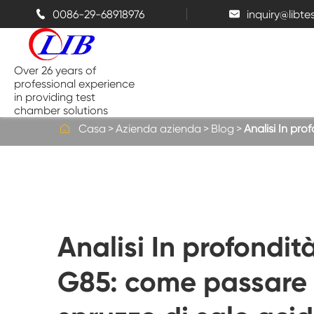
0086-29-68918976
inquiry@libt


Over 26 years of
professional experience
in providing test
chamber solutions

Casa
Azienda azienda
Blog
Analisi In pr
Camera di temperatura e umidità
Camera di prova da banco
Analisi In profondi
Camere termiche
G85: come passare i
Camere a spruzzo di sale