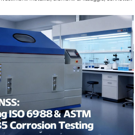
Camera di umidità della temperatura
personalizzata a doppia porta
Camera di umidità calda e fredda
Camera di prova per la durata di
conservazione
Nebbia salina combinata e camera di prova
climatica
Unità per il controllo ambientale di
temperatura e umidità
Camera di prova della temperatura e della
bassa pressione dell'aria
Camera di simulazione ambientale della
temperatura
Garza a bulbo umido per camere di umidità
della temperatura
Camera di prova ambientale Versatile